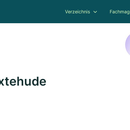
Verzeichnis
Fachmag
uxtehude