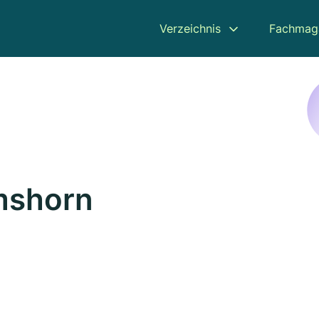
Verzeichnis
Fachmag
mshorn