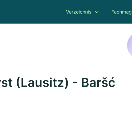
Verzeichnis
Fachmag
st (Lausitz) - Baršć