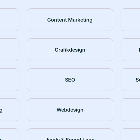
Content Marketing
Grafikdesign
SEO
S
g
Webdesign
n
Jingle & Sound Logo