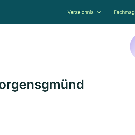
Verzeichnis
Fachmag
eorgensgmünd