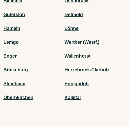
Bielefeld
Osnabrück
Gütersloh
Detmold
Hameln
Löhne
Lemgo
Werther (Westf.)
Enger
Wallenhorst
Bückeburg
Herzebrock-Clarholz
Steinheim
Ennigerloh
Obernkirchen
Kalletal