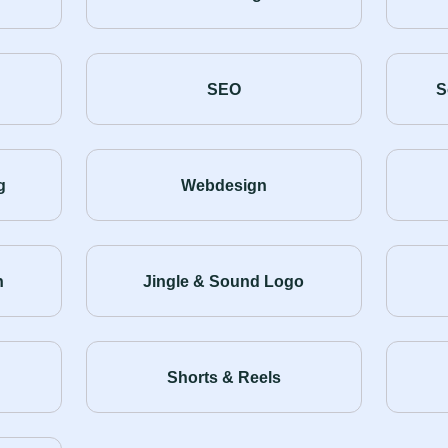
SEO
S
g
Webdesign
n
Jingle & Sound Logo
Shorts & Reels