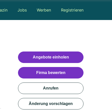
azin
Jobs
Werben
Registrieren
Angebote einholen
Firma bewerten
Anrufen
Änderung vorschlagen