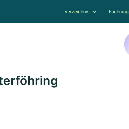
Verzeichnis
Fachmag
terföhring