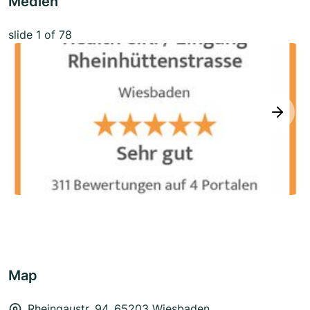
Medien
slide
1
of 78
next
Map
Rheingaustr. 94, 65203 Wiesbaden