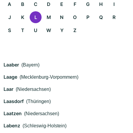
A
B
C
D
E
F
G
H
I
J
K
L
M
N
O
P
Q
R
S
T
U
W
Y
Z
Laaber
(Bayern)
Laage
(Mecklenburg-Vorpommern)
Laar
(Niedersachsen)
Laasdorf
(Thüringen)
Laatzen
(Niedersachsen)
Labenz
(Schleswig-Holstein)