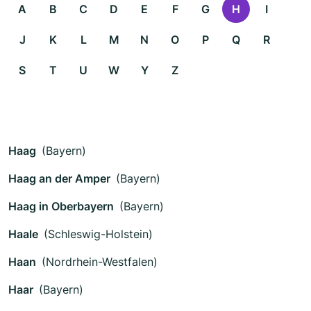
A
B
C
D
E
F
G
H
I
J
K
L
M
N
O
P
Q
R
S
T
U
W
Y
Z
Haag
(Bayern)
Haag an der Amper
(Bayern)
Haag in Oberbayern
(Bayern)
Haale
(Schleswig-Holstein)
Haan
(Nordrhein-Westfalen)
Haar
(Bayern)