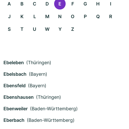
A
B
C
D
E
F
G
H
I
J
K
L
M
N
O
P
Q
R
S
T
U
W
Y
Z
Ebeleben
(Thüringen)
Ebelsbach
(Bayern)
Ebensfeld
(Bayern)
Ebenshausen
(Thüringen)
Ebenweiler
(Baden-Württemberg)
Eberbach
(Baden-Württemberg)